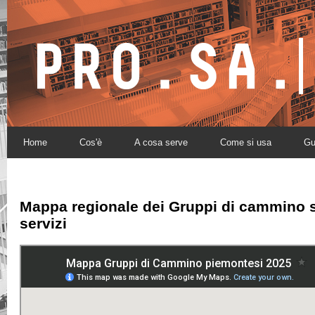
Home
Cos'è
A cosa serve
Come si usa
Gu
Mappa regionale dei
Gruppi di cammino
s
servizi