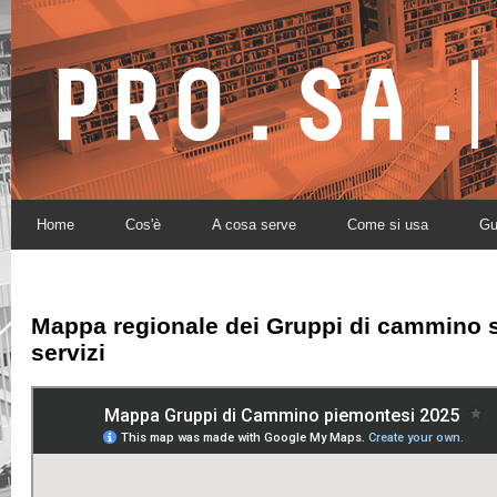
Home
Cos'è
A cosa serve
Come si usa
Gu
Mappa regionale dei
Gruppi di cammino
s
servizi