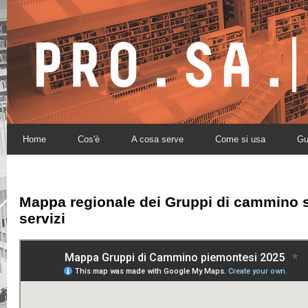
Home
Cos'è
A cosa serve
Come si usa
Gu
Mappa regionale dei
Gruppi di cammino
s
servizi