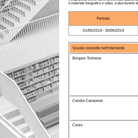
Il materiale fotografico e video, a discrezione d
Periodo
01/06/2019 - 30/06/2019
Scuole coinvolte nell’intervento
Borgaro Torinese
Candia Canavese
Ceres