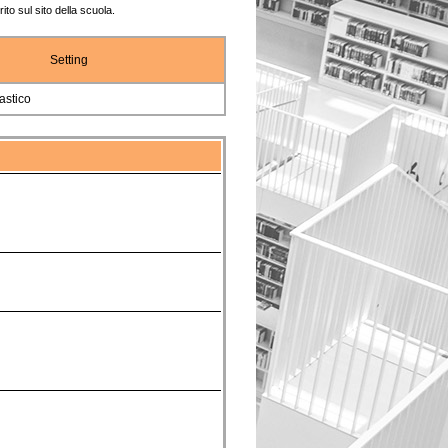
ito sul sito della scuola.
Setting
astico