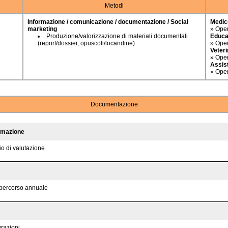
Metodi
Informazione / comunicazione / documentazione / Social
Medic
marketing
» Opera
Produzione/valorizzazione di materiali documentali
Educa
(report/dossier, opuscoli/locandine)
» Oper
Veteri
» Opera
Assist
» Opera
Documentazione
ormazione
o di valutazione
l percorso annuale
urazioni