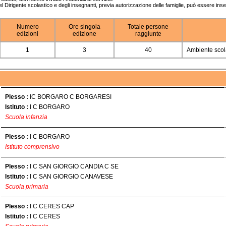
el Dirigente scolastico e degli insegnanti, previa autorizzazione delle famiglie, può essere inser
Numero
Ore singola
Totale persone
edizioni
edizione
raggiunte
1
3
40
Ambiente scol
Plesso :
IC BORGARO C BORGARESI
Istituto :
I C BORGARO
Scuola infanzia
Plesso :
I C BORGARO
Istituto comprensivo
Plesso :
I C SAN GIORGIO CANDIA C SE
Istituto :
I C SAN GIORGIO CANAVESE
Scuola primaria
Plesso :
I C CERES CAP
Istituto :
I C CERES