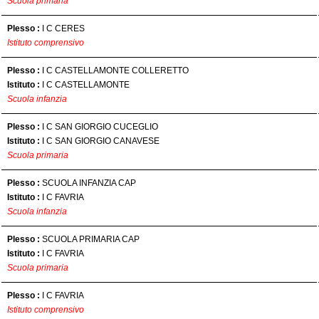
Scuola primaria
Plesso :
I C CERES
Istituto comprensivo
Plesso :
I C CASTELLAMONTE COLLERETTO
Istituto :
I C CASTELLAMONTE
Scuola infanzia
Plesso :
I C SAN GIORGIO CUCEGLIO
Istituto :
I C SAN GIORGIO CANAVESE
Scuola primaria
Plesso :
SCUOLA INFANZIA CAP
Istituto :
I C FAVRIA
Scuola infanzia
Plesso :
SCUOLA PRIMARIA CAP
Istituto :
I C FAVRIA
Scuola primaria
Plesso :
I C FAVRIA
Istituto comprensivo