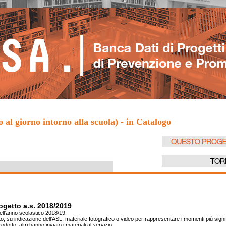
giorno intorno alla scuola) - in Catalogo
ogetto a.s. 2018/2019
dell'anno scolastico 2018/19.
tto, su indicazione dell'ASL, materiale fotografico o video per rappresentare i momenti più signif
tto, altri hanno inviato i materiali al servizio.