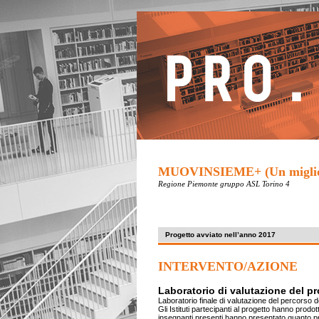
MUOVINSIEME+ (Un miglio al 
Regione Piemonte gruppo ASL Torino 4
Progetto avviato nell’anno 2017
INTERVENTO/AZIONE
Laboratorio di valutazione del pr
Laboratorio finale di valutazione del percorso 
Gli Istituti partecipanti al progetto hanno prodo
insegnanti presenti hanno presentato quanto prodo