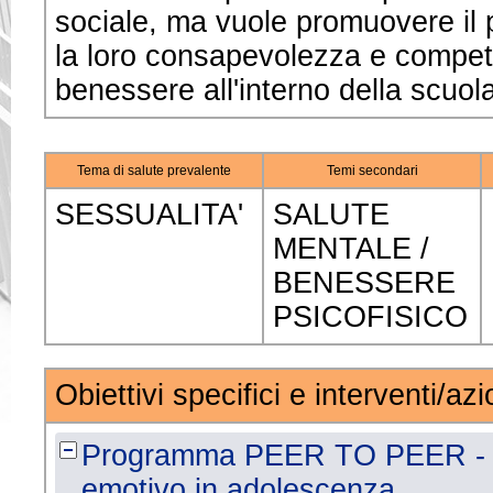
sociale, ma vuole promuovere il 
la loro consapevolezza e compet
benessere all'interno della scuola 
Tema di salute prevalente
Temi secondari
SESSUALITA'
SALUTE
MENTALE /
BENESSERE
PSICOFISICO
Obiettivi specifici e interventi/azi
Programma PEER TO PEER - Pr
emotivo in adolescenza