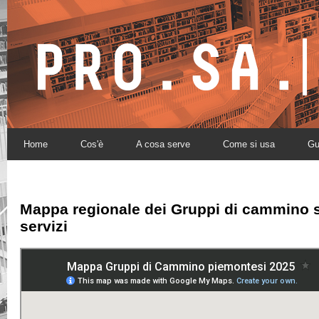
Home
Cos'è
A cosa serve
Come si usa
Gu
Mappa regionale dei
Gruppi di cammino
s
servizi